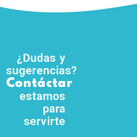
¿Dudas y
sugerencias?
,
Contáctanos
(755) 554
5111
estamos
para
servirte