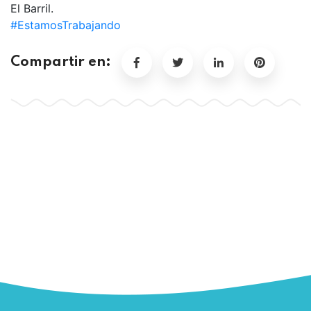
El Barril.
#EstamosTrabajando
Compartir en: