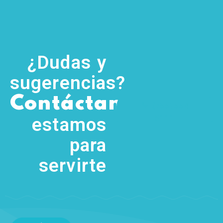
¿Dudas y
sugerencias?
,
Contáctanos
(755) 554
5111
estamos
para
servirte