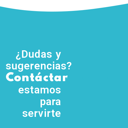
¿Dudas y
sugerencias?
,
Contáctanos
(755) 554
5111
estamos
para
servirte