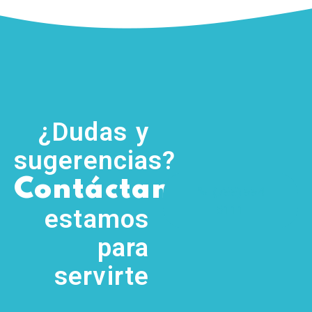
¿Dudas y
sugerencias?
,
Contáctanos
(755) 554
5111
estamos
para
servirte