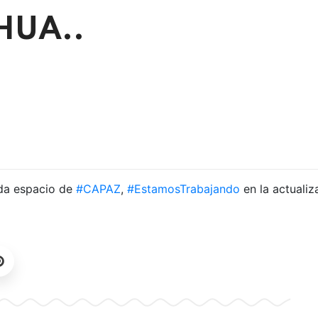
IHUA..
ada espacio de
#CAPAZ
,
#EstamosTrabajando
en la actualiz