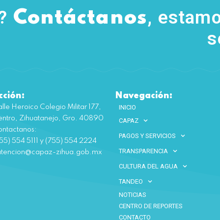
s?
, estamo
Contáctanos
s
cción:
Navegación:
lle Heroico Colegio Militar 177,
INICIO
ntro, Zihuatanejo, Gro. 40890
CAPAZ
ntactanos:
PAGOS Y SERVICIOS
55) 554 5111 y (755) 554 2224
TRANSPARENCIA
atencion@capaz-zihua.gob.mx
CULTURA DEL AGUA
TANDEO
NOTICIAS
CENTRO DE REPORTES
CONTACTO