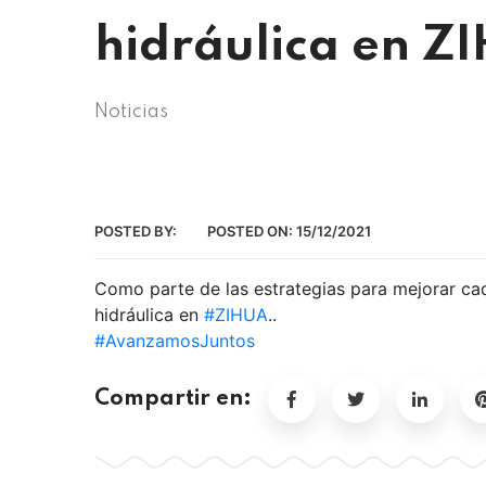
hidráulica en Z
Noticias
POSTED BY:
POSTED ON:
15/12/2021
Como parte de las estrategias para mejorar c
hidráulica en
#ZIHUA
..
#AvanzamosJuntos
Compartir en: