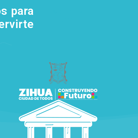
s para
(755) 554
5111
ervirte