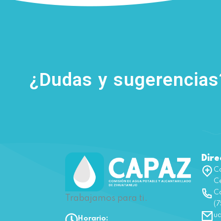
¿Dudas y sugerencia
Dire
Ca
Ce
Co
Trabajamos para ti.
(7
u
Horario: