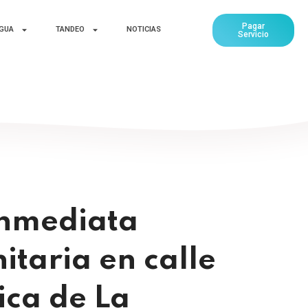
Pagar
AGUA
TANDEO
NOTICIAS
Servicio
inmediata
taria en calle
ica de La