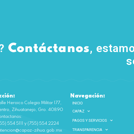
s?
, estamo
Contáctanos
s
cción:
Navegación:
lle Heroico Colegio Militar 177,
INICIO
ntro, Zihuatanejo, Gro. 40890
CAPAZ
ntactanos:
PAGOS Y SERVICIOS
55) 554 5111 y (755) 554 2224
TRANSPARENCIA
atencion@capaz-zihua.gob.mx