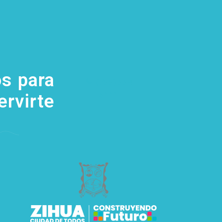
s para
(755) 554
5111
ervirte