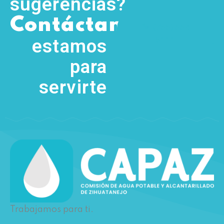
sugerencias?
,
Contáctanos
(755) 554
5111
estamos
para
servirte
Trabajamos para ti.