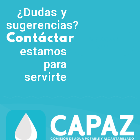
¿Dudas y
sugerencias?
,
Contáctanos
(755) 554
5111
estamos
para
servirte