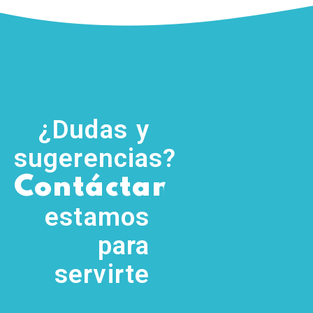
¿Dudas y
sugerencias?
,
Contáctanos
(755) 554
5111
estamos
para
servirte