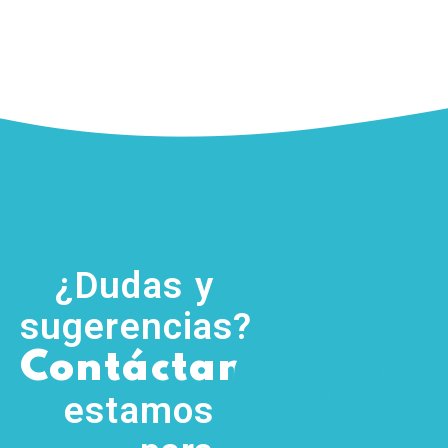
¿Dudas y
sugerencias?
,
Contáctanos
(755) 554
5111
estamos