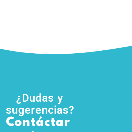
¿Dudas y
sugerencias?
,
Contáctanos
(755) 554
5111