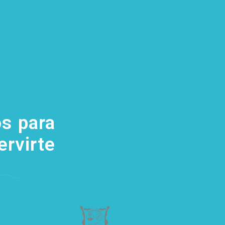
s para
(755) 554
5111
ervirte