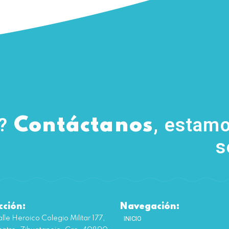
s?
, estamo
Contáctanos
s
cción:
Navegación:
lle Heroico Colegio Militar 177,
INICIO