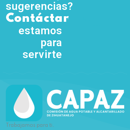
sugerencias?
,
Contáctanos
(755) 554
5111
estamos
para
servirte
Trabajamos para ti.