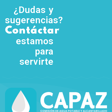
¿Dudas y
sugerencias?
,
Contáctanos
(755) 554
5111
estamos
para
servirte