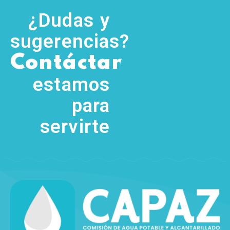
¿Dudas y
sugerencias?
,
Contáctanos
(755) 554
5111
estamos
para
servirte