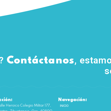
s?
, estamo
Contáctanos
s
cción:
Navegación:
lle Heroico Colegio Militar 177,
INICIO