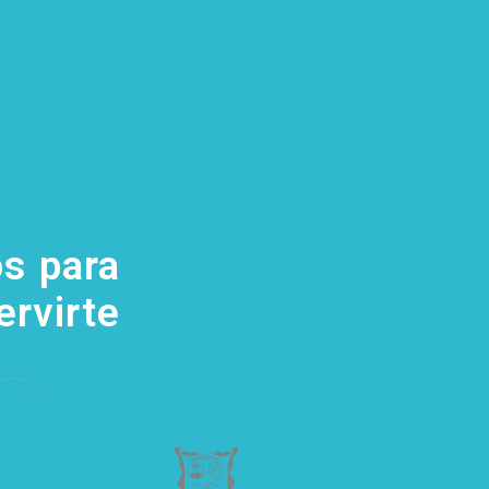
s para
(755) 554
5111
ervirte