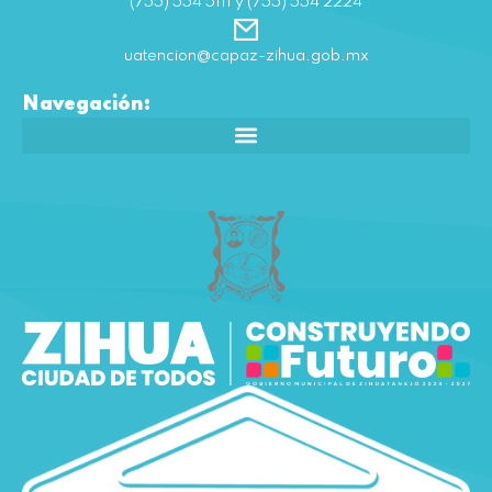
(755) 554 5111 y (755) 554 2224
uatencion@capaz-zihua.gob.mx
Navegación: