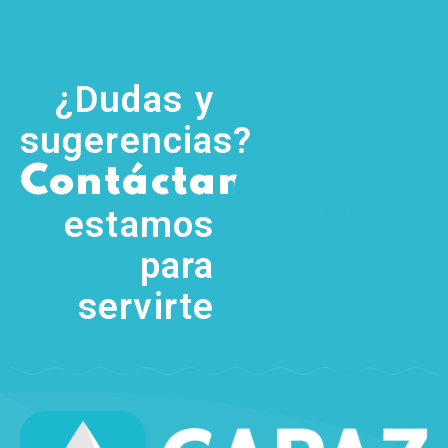
¿Dudas y
sugerencias?
,
Contáctanos
(755) 554
5111
estamos
para
servirte