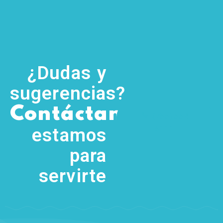
¿Dudas y
sugerencias?
,
Contáctanos
(755) 554
5111
estamos
para
servirte