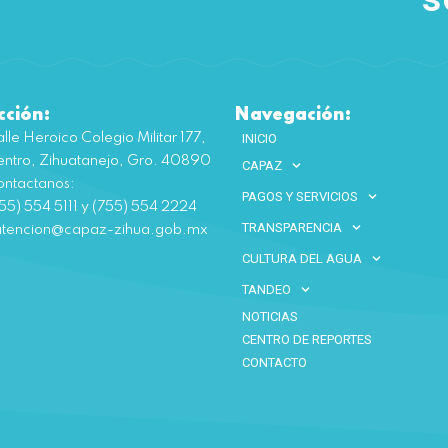
cción:
Navegación:
lle Heroico Colegio Militar 177,
INICIO
ntro, Zihuatanejo, Gro. 40890
CAPAZ
ntactanos:
PAGOS Y SERVICIOS
55) 554 5111 y (755) 554 2224
TRANSPARENCIA
atencion@capaz-zihua.gob.mx
CULTURA DEL AGUA
TANDEO
NOTICIAS
CENTRO DE REPORTES
CONTACTO