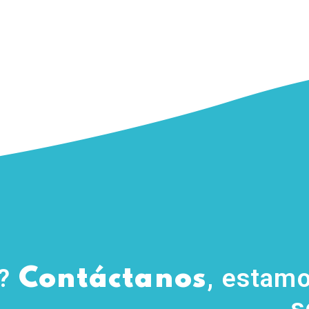
s?
, estamo
Contáctanos
s