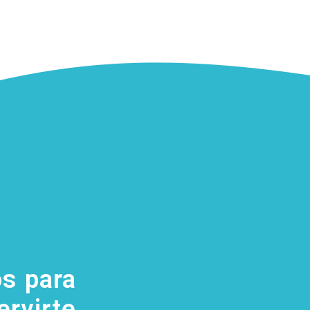
s para
(755) 554
5111
ervirte