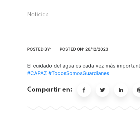
Noticias
POSTED BY:
POSTED ON:
26/12/2023
El cuidado del agua es cada vez más importante
#CAPAZ
#TodosSomosGuardianes
Compartir en: