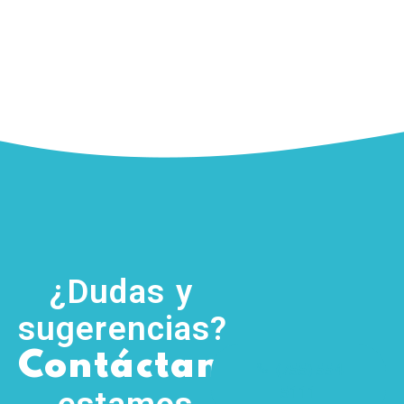
¿Dudas y
sugerencias?
,
Contáctanos
(755) 554
5111