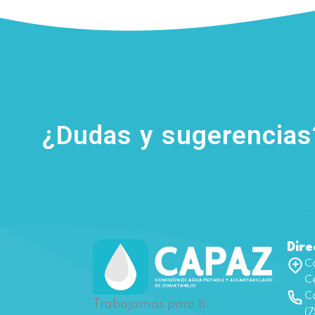
¿Dudas y sugerencia
Dire
Ca
Ce
Co
Trabajamos para ti.
(7