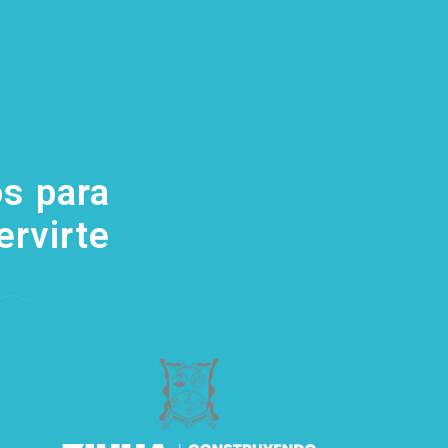
s para
(755) 554
5111
ervirte