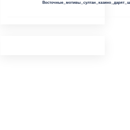
Восточные_мотивы_султан_казино_дарят_