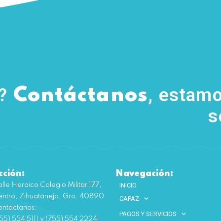
s?
, estamo
Contáctanos
s
cción:
Navegación:
lle Heroico Colegio Militar 177,
INICIO
ntro, Zihuatanejo, Gro. 40890
CAPAZ
ntactanos:
PAGOS Y SERVICIOS
55) 554 5111 y (755) 554 2224