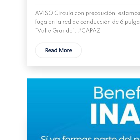
AVISO Circula con precaución, estamos
fuga en la red de conducción de 6 pulgad
“Valle Grande”. #CAPAZ
Read More