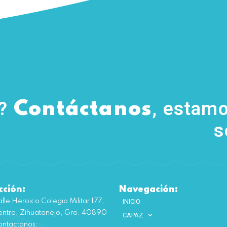
s?
, estamo
Contáctanos
s
cción:
Navegación:
lle Heroico Colegio Militar 177,
INICIO
ntro, Zihuatanejo, Gro. 40890
CAPAZ
ntactanos: