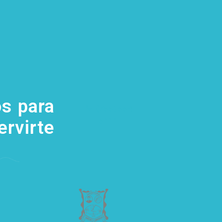
s para
(755) 554
5111
ervirte