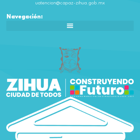
uatencion@capaz-zihua.gob.mx
Navegación: