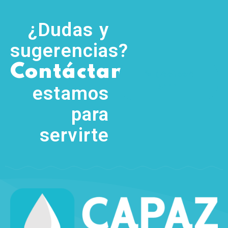
¿Dudas y
sugerencias?
,
Contáctanos
(755) 554
5111
estamos
para
servirte