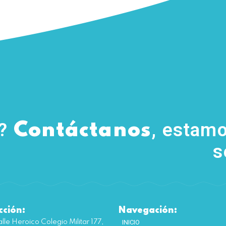
s?
, estamo
Contáctanos
s
cción:
Navegación:
lle Heroico Colegio Militar 177,
INICIO