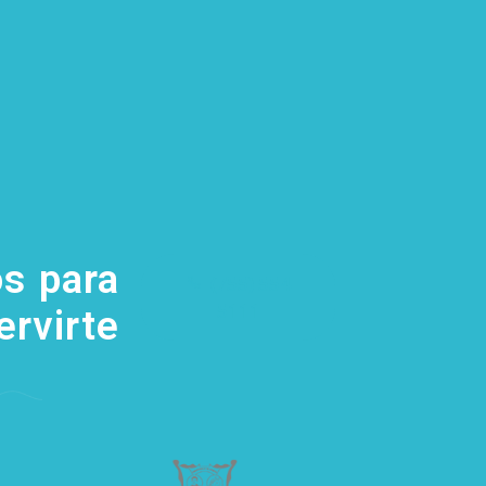
s para
(755) 554
5111
ervirte