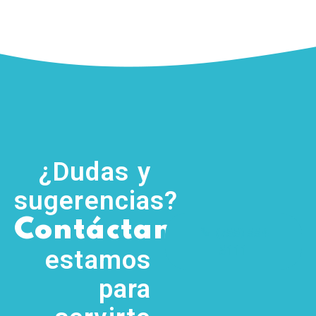
¿Dudas y
sugerencias?
,
Contáctanos
(755) 554
5111
estamos
para