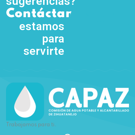
sugerencias?
,
Contáctanos
(755) 554
5111
estamos
para
servirte
Trabajamos para ti.