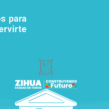
s para
(755) 554
5111
ervirte