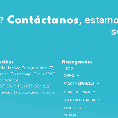
s?
, estamo
Contáctanos
s
cción:
Navegación:
lle Heroico Colegio Militar 177,
INICIO
ntro, Zihuatanejo, Gro. 40890
CAPAZ
ntactanos:
PAGOS Y SERVICIOS
55) 554 5111 y (755) 554 2224
TRANSPARENCIA
atencion@capaz-zihua.gob.mx
CULTURA DEL AGUA
TANDEO
NOTICIAS