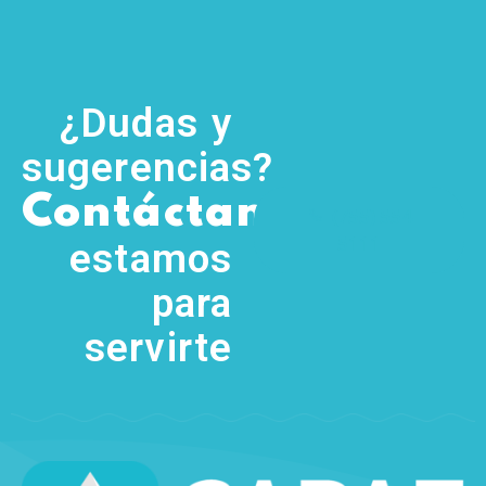
¿Dudas y
sugerencias?
,
Contáctanos
(755) 554
5111
estamos
para
servirte