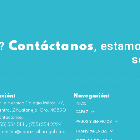
s?
, estamo
Contáctanos
s
cción:
Navegación:
lle Heroico Colegio Militar 177,
INICIO
ntro, Zihuatanejo, Gro. 40890
CAPAZ
ntactanos:
PAGOS Y SERVICIOS
55) 554 5111 y (755) 554 2224
TRANSPARENCIA
atencion@capaz-zihua.gob.mx