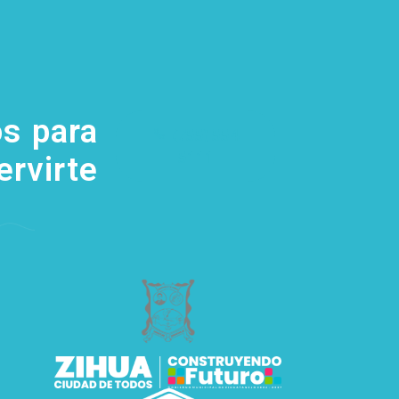
s para
(755) 554
5111
ervirte