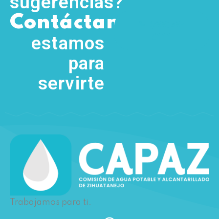
sugerencias?
,
Contáctanos
(755) 554
5111
estamos
para
servirte
Trabajamos para ti.