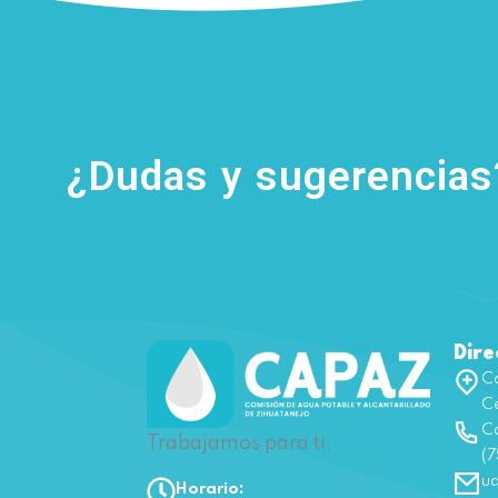
¿Dudas y sugerencia
Dire
Ca
Ce
Co
Trabajamos para ti.
(7
u
Horario: