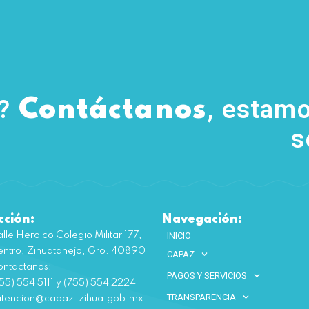
s?
, estamo
Contáctanos
s
cción:
Navegación:
lle Heroico Colegio Militar 177,
INICIO
ntro, Zihuatanejo, Gro. 40890
CAPAZ
ntactanos:
PAGOS Y SERVICIOS
55) 554 5111 y (755) 554 2224
TRANSPARENCIA
atencion@capaz-zihua.gob.mx