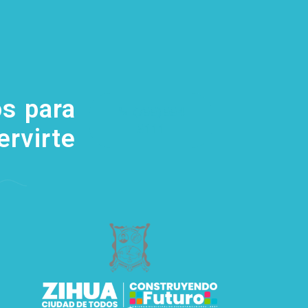
s para
(755) 554
5111
ervirte