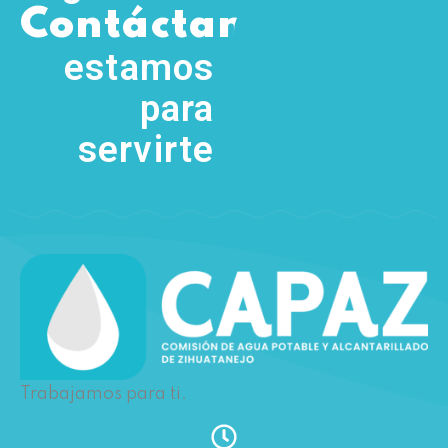
,
Contáctanos
(755) 554
5111
estamos
para
servirte
Trabajamos para ti.