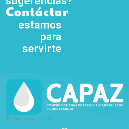
sugerencias?
,
Contáctanos
(755) 554
5111
estamos
para
servirte
Trabajamos para ti.