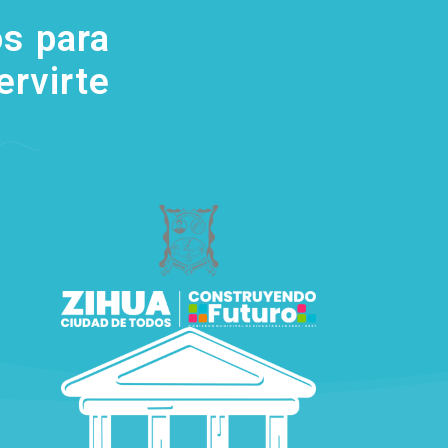
s para
(755) 554
5111
ervirte