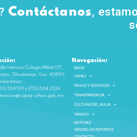
s?
, estamo
Contáctanos
s
cción:
Navegación:
lle Heroico Colegio Militar 177,
INICIO
ntro, Zihuatanejo, Gro. 40890
CAPAZ
ntactanos:
PAGOS Y SERVICIOS
55) 554 5111 y (755) 554 2224
TRANSPARENCIA
atencion@capaz-zihua.gob.mx
CULTURA DEL AGUA
TANDEO
NOTICIAS
CENTRO DE REPORTES
CONTACTO