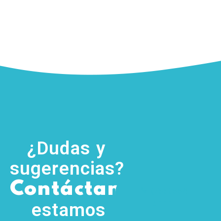
¿Dudas y
sugerencias?
,
Contáctanos
(755) 554
5111
estamos