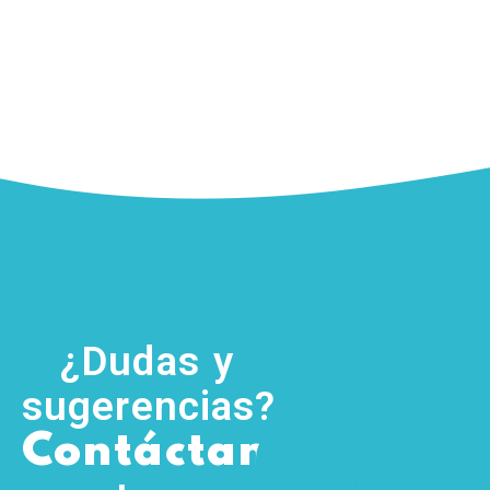
¿Dudas y
sugerencias?
,
Contáctanos
(755) 554
5111