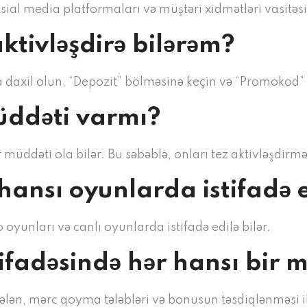
al media platformaları və müştəri xidmətləri vasitəsilə
ktivləşdirə bilərəm?
daxil olun, “Depozit” bölməsinə keçin və “Promokod”
üddəti varmı?
üddəti ola bilər. Bu səbəblə, onları tez aktivləşdirmə
ansı oyunlarda istifadə 
yunları və canlı oyunlarda istifadə edilə bilər.
ifadəsində hər hansı bir
sələn, mərc qoyma tələbləri və bonusun təsdiqlənməsi il