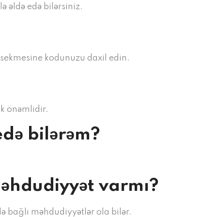
 əldə edə bilərsiniz.
 sekmesine kodunuzu daxil edin.
k önəmlidir.
edə bilərəm?
 məhdudiyyət varmı?
ə bağlı məhdudiyyətlər ola bilər.