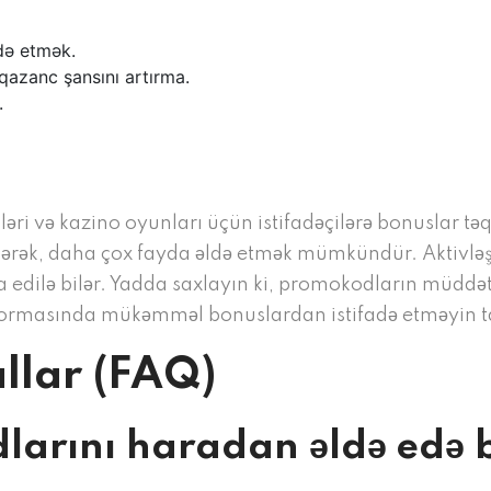
də etmək.
qazanc şansını artırma.
.
ri və kazino oyunları üçün istifadəçilərə bonuslar t
ərək, daha çox fayda əldə etmək mümkündür. Aktivləş
ra edilə bilər. Yadda saxlayın ki, promokodların müddət
latformasında mükəmməl bonuslardan istifadə etməyin
allar (FAQ)
larını haradan əldə edə 