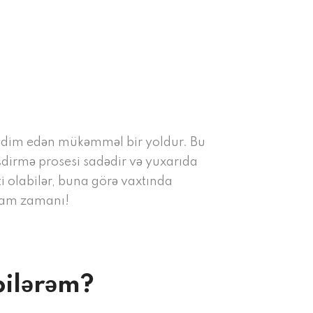
əqdim edən mükəmməl bir yoldur. Bu
dirmə prosesi sadədir və yuxarıda
i olabilər, buna görə vaxtında
 tam zamanı!
bilərəm?