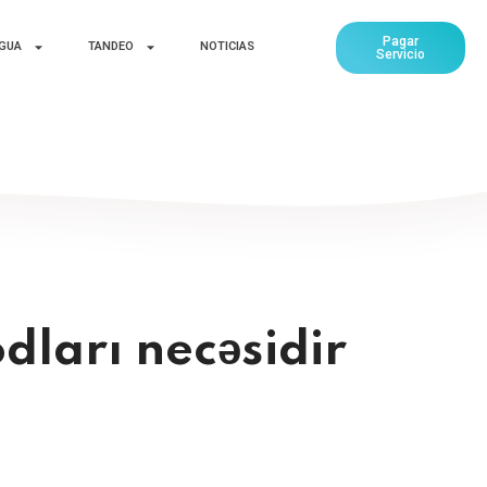
Pagar
AGUA
TANDEO
NOTICIAS
Servicio
dları necəsidir