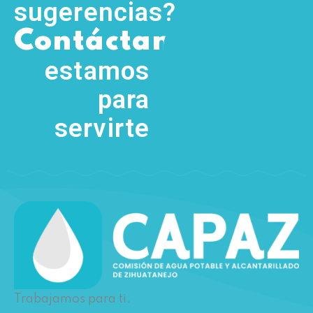
sugerencias?
,
Contáctanos
(755) 554
5111
estamos
para
servirte
Trabajamos para ti.