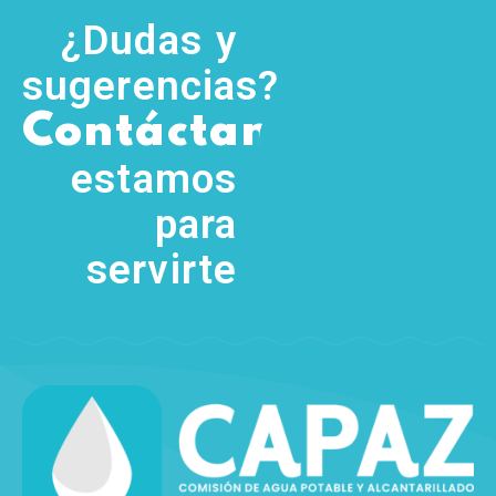
¿Dudas y
sugerencias?
,
Contáctanos
(755) 554
5111
estamos
para
servirte