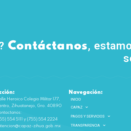
s?
, estamo
Contáctanos
s
cción:
Navegación:
lle Heroico Colegio Militar 177,
INICIO
ntro, Zihuatanejo, Gro. 40890
CAPAZ
ntactanos:
PAGOS Y SERVICIOS
55) 554 5111 y (755) 554 2224
TRANSPARENCIA
atencion@capaz-zihua.gob.mx