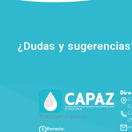
¿Dudas y sugerencia
Dire
Ca
Ce
Co
Trabajamos para ti.
(7
u
Horario: