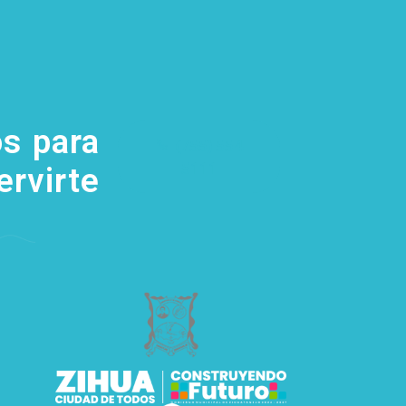
s para
(755) 554
5111
ervirte