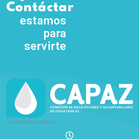
,
Contáctanos
(755) 554
5111
estamos
para
servirte
Trabajamos para ti.