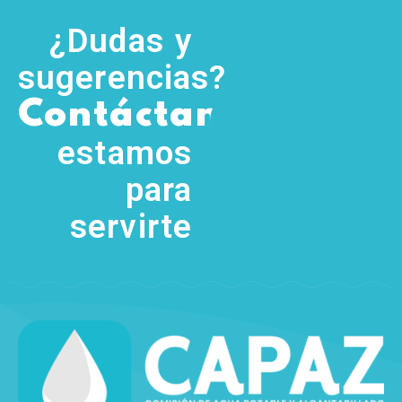
¿Dudas y
sugerencias?
,
Contáctanos
(755) 554
5111
estamos
para
servirte