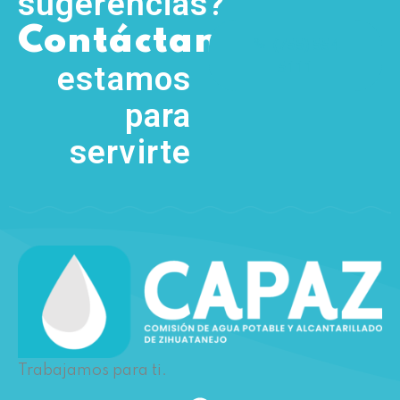
sugerencias?
,
Contáctanos
(755) 554
5111
estamos
para
servirte
Trabajamos para ti.