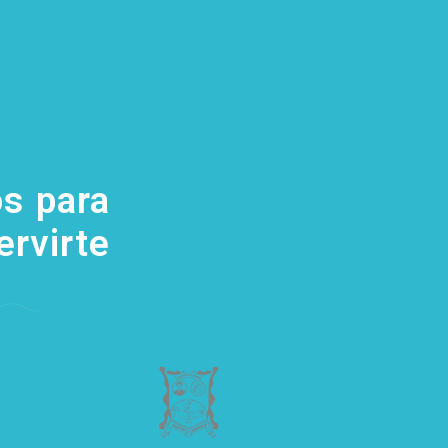
s para
(755) 554
5111
ervirte