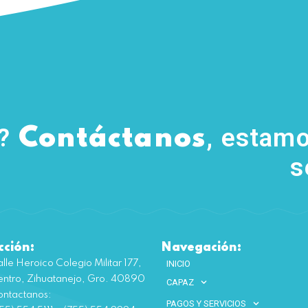
s?
, estamo
Contáctanos
s
cción:
Navegación:
lle Heroico Colegio Militar 177,
INICIO
ntro, Zihuatanejo, Gro. 40890
CAPAZ
ntactanos:
PAGOS Y SERVICIOS