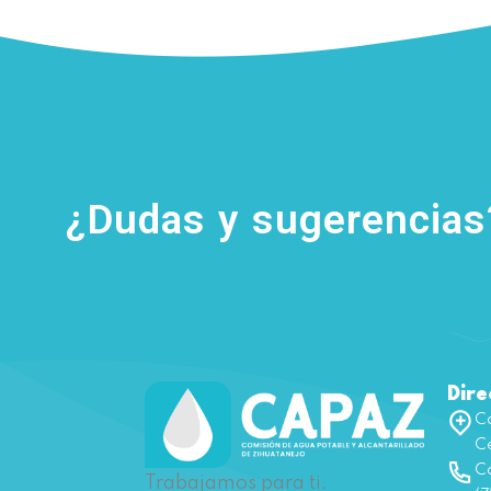
¿Dudas y sugerencia
Dire
Ca
Ce
Co
Trabajamos para ti.