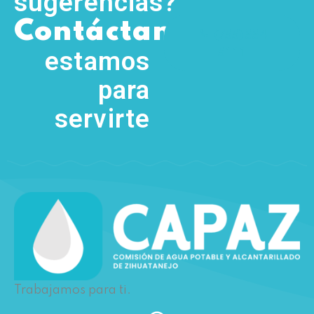
sugerencias?
,
Contáctanos
(755) 554
5111
estamos
para
servirte
Trabajamos para ti.