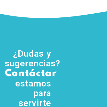
¿Dudas y
sugerencias?
,
Contáctanos
(755) 554
5111
estamos
para
servirte