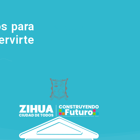
s para
(755) 554
5111
ervirte