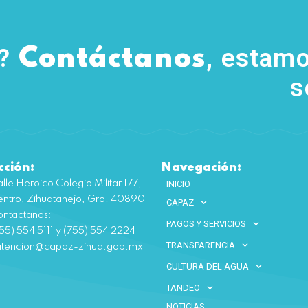
s?
, estamo
Contáctanos
s
cción:
Navegación:
lle Heroico Colegio Militar 177,
INICIO
ntro, Zihuatanejo, Gro. 40890
CAPAZ
ntactanos:
PAGOS Y SERVICIOS
55) 554 5111 y (755) 554 2224
TRANSPARENCIA
atencion@capaz-zihua.gob.mx
CULTURA DEL AGUA
TANDEO
NOTICIAS