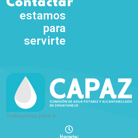
,
Contáctanos
(755) 554
5111
estamos
para
servirte
Trabajamos para ti.
Horario: