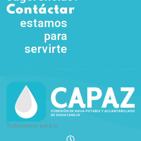
,
Contáctanos
(755) 554
5111
estamos
para
servirte
Trabajamos para ti.